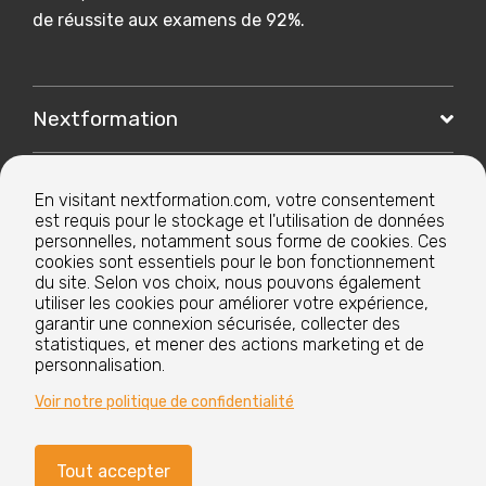
de réussite aux examens de 92%.
Nextformation
Nos formations
En visitant nextformation.com, votre consentement
est requis pour le stockage et l'utilisation de données
personnelles, notamment sous forme de cookies. Ces
Nos centres de formation
cookies sont essentiels pour le bon fonctionnement
du site. Selon vos choix, nous pouvons également
utiliser les cookies pour améliorer votre expérience,
Le groupe
garantir une connexion sécurisée, collecter des
statistiques, et mener des actions marketing et de
personnalisation.
Voir notre politique de confidentialité
Paramètres cookies
Mentions légales
Tout accepter
CGV