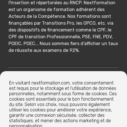
l'Insertion et répertoriées au RNCP. Nextformation
est un organisme de formation adhérent des
Acteurs de la Compétence. Nos formations sont
finançables par Transitions Pro, les OPCO, etc. via
des dispositifs de financement comme le CPF, le
CPF de transition Professionnelle, PSE, FNE, PDV,
POEIC, POEC... Nous sommes fiers d'afficher un taux
de réussite aux examens de 92%.
Nextformation
En visitant nextformation.com, votre consentement
est requis pour le stockage et l'utilisation de données
Nos formations
personnelles, notamment sous forme de cookies. Ces
cookies sont essentiels pour le bon fonctionnement
du site. Selon vos choix, nous pouvons également
utiliser les cookies pour améliorer votre expérience,
Nos centres de formation
garantir une connexion sécurisée, collecter des
statistiques, et mener des actions marketing et de
personnalisation.