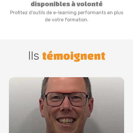
disponibles à volonté
Profitez d’outils de e-learning performants en plus
de votre formation.
Ils
témoignent
Preview
Lire
P