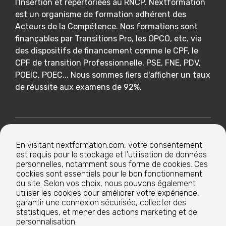
l'Insertion et répertoriées au RNCP. Nextformation
est un organisme de formation adhérent des
Acteurs de la Compétence. Nos formations sont
finançables par Transitions Pro, les OPCO, etc. via
des dispositifs de financement comme le CPF, le
CPF de transition Professionnelle, PSE, FNE, PDV,
POEIC, POEC... Nous sommes fiers d'afficher un taux
de réussite aux examens de 92%.
Nextformation
En visitant nextformation.com, votre consentement
est requis pour le stockage et l'utilisation de données
Nos formations
personnelles, notamment sous forme de cookies. Ces
cookies sont essentiels pour le bon fonctionnement
du site. Selon vos choix, nous pouvons également
utiliser les cookies pour améliorer votre expérience,
Nos centres de formation
garantir une connexion sécurisée, collecter des
statistiques, et mener des actions marketing et de
personnalisation.
Le groupe