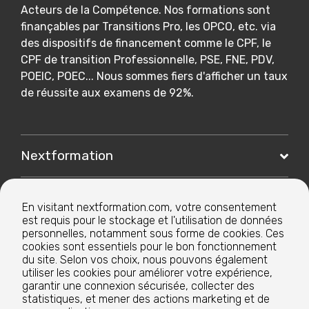
Acteurs de la Compétence. Nos formations sont
finançables par Transitions Pro, les OPCO, etc. via
des dispositifs de financement comme le CPF, le
CPF de transition Professionnelle, PSE, FNE, PDV,
POEIC, POEC... Nous sommes fiers d'afficher un taux
de réussite aux examens de 92%.
Nextformation
Nos formations
En visitant nextformation.com, votre consentement
est requis pour le stockage et l'utilisation de données
personnelles, notamment sous forme de cookies. Ces
Nos centres de formation
cookies sont essentiels pour le bon fonctionnement
du site. Selon vos choix, nous pouvons également
utiliser les cookies pour améliorer votre expérience,
Le groupe
garantir une connexion sécurisée, collecter des
statistiques, et mener des actions marketing et de