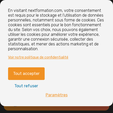
Nextformation
En visitant nextformation.com, votre consentement
est requis pour le stockage et l'utilisation de données
Nos formations
personnelles, notamment sous forme de cookies. Ces
cookies sont essentiels pour le bon fonctionnement
du site. Selon vos choix, nous pouvons également
utiliser les cookies pour améliorer votre expérience,
Nos centres de formation
garantir une connexion sécurisée, collecter des
statistiques, et mener des actions marketing et de
personnalisation.
Le groupe
Voir notre politique de confidentialité
Tout accepter
Paramètres cookies
Mentions légales
Tout refuser
CGV
Nos labels et certifications
Paramètres
Vous avez
?
des questions
+33 1 76 42 13 52
Contactez-nous