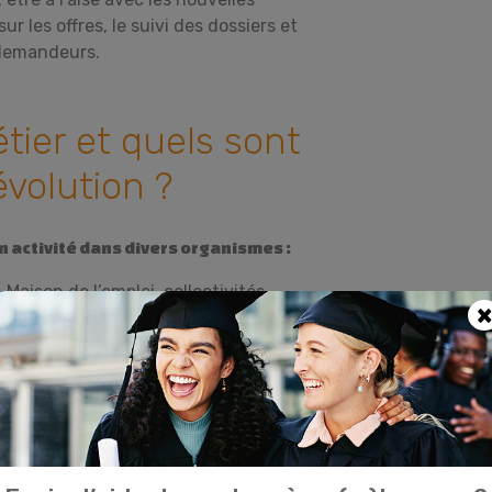
sur les offres, le suivi des dossiers et
 demandeurs.
tier et quels sont
évolution ?
n activité dans divers organismes :
 Maison de l’emploi, collectivités
×
n et à l’emploi;
nsertion professionnelle;
ns le domaine de l’emploi ou du
d’évoluer professionnellement au gré