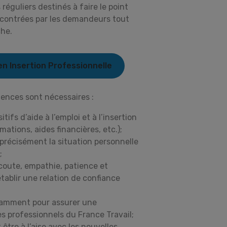
éguliers destinés à faire le point
encontrées par les demandeurs tout
che.
en Insertion Professionnelle
tences sont nécessaires :
ifs d’aide à l’emploi et à l’insertion
mations, aides financières, etc.);
précisément la situation personnelle
;
écoute, empathie, patience et
tablir une relation de confiance
otamment pour assurer une
es professionnels du France Travail;
 être à l’aise avec les nouvelles