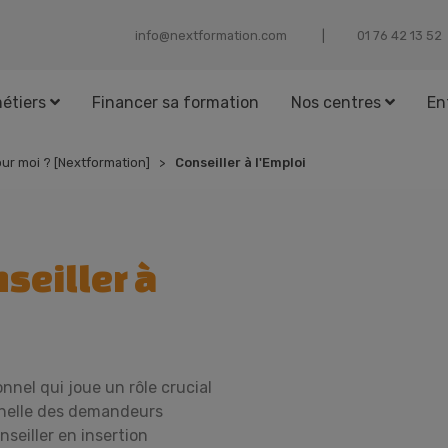
info@nextformation.com
25 31 24 67 10
étiers
Financer sa formation
Nos centres
En
our moi ? [Nextformation]
Conseiller à l'Emploi
seiller à
nnel qui joue un rôle crucial
nnelle des demandeurs
seiller en insertion