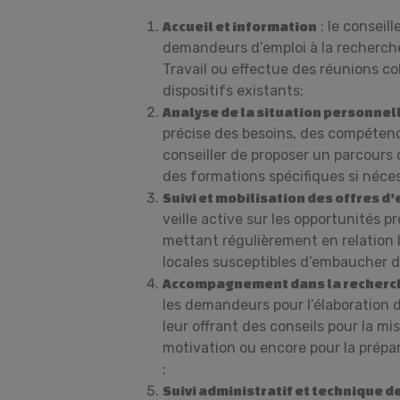
: le conseill
Accueil et information
demandeurs d’emploi à la recherc
Travail ou effectue des réunions co
dispositifs existants;
Analyse de la situation personnel
précise des besoins, des compéten
conseiller de proposer un parcour
des formations spécifiques si néces
Suivi et mobilisation des offres d
veille active sur les opportunités p
mettant régulièrement en relation l
locales susceptibles d’embaucher d
Accompagnement dans la recherch
les demandeurs pour l’élaboration 
leur offrant des conseils pour la mi
motivation ou encore pour la prépa
;
Suivi administratif et technique d