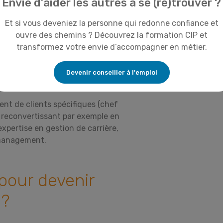
Envie d’aider les autres à se (re)trouver ?
 :
ier, tel que l’insertion
Et si vous deveniez la personne qui redonne confiance et
niors ou des personnes en situation
ouvre des chemins ? Découvrez la formation CIP et
transformez votre envie d’accompagner en métier.
t et de coordination, notamment
l pourra être amené à piloter des
Devenir conseiller à l'emploi
la formation ou manager une équipe de
nt de clients spécifiques (chef
e reconvertissant par exemple en
pertise en gestion de carrière,
 management.
pour devenir
 ?