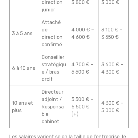
direction
3 800 €
3 000 €
junior
Attaché
de
4 000 € –
3 100 € –
3 à 5 ans
direction
4 600 €
3 550 €
confirmé
Conseiller
stratégiqu
4 700 € –
3 600 € –
6 à 10 ans
e / bras
5 500 €
4 300 €
droit
Directeur
adjoint /
5 500 € –
10 ans et
4 300 € –
Responsa
6 500 €
plus
5 000 €
ble
(+)
cabinet
Les salaires varient selon la taille de l’entreprise, le