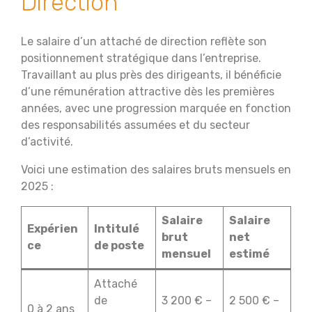
Direction
Le salaire d’un attaché de direction reflète son
positionnement stratégique dans l’entreprise.
Travaillant au plus près des dirigeants, il bénéficie
d’une rémunération attractive dès les premières
années, avec une progression marquée en fonction
des responsabilités assumées et du secteur
d’activité.
Voici une estimation des salaires bruts mensuels en
2025 :
Salaire
Salaire
Expérien
Intitulé
brut
net
ce
de poste
mensuel
estimé
Attaché
de
3 200 € –
2 500 € –
0 à 2 ans