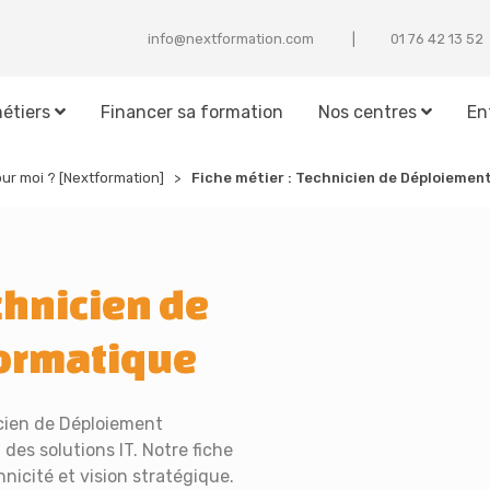
info@nextformation.com
25 31 24 67 10
étiers
Financer sa formation
Nos centres
En
our moi ? [Nextformation]
Fiche métier :
Technicien de Déploiemen
chnicien de
ormatique
cien de Déploiement
 des solutions IT. Notre fiche
icité et vision stratégique.