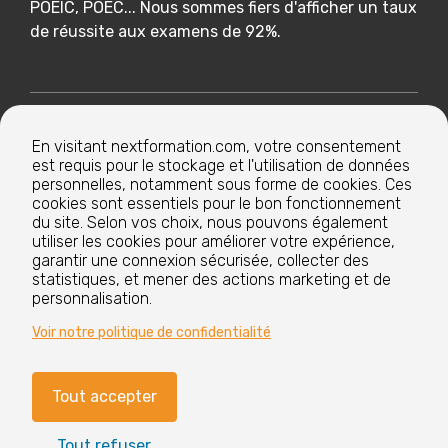
POEIC, POEC... Nous sommes fiers d'afficher un taux
de réussite aux examens de 92%.
Nextformation
En visitant nextformation.com, votre consentement
est requis pour le stockage et l'utilisation de données
Nos formations
personnelles, notamment sous forme de cookies. Ces
cookies sont essentiels pour le bon fonctionnement
du site. Selon vos choix, nous pouvons également
utiliser les cookies pour améliorer votre expérience,
Nos centres de formation
garantir une connexion sécurisée, collecter des
statistiques, et mener des actions marketing et de
personnalisation.
Le groupe
Voir notre politique de confidentialité
Tout accepter
Paramètres cookies
Mentions légales
Tout refuser