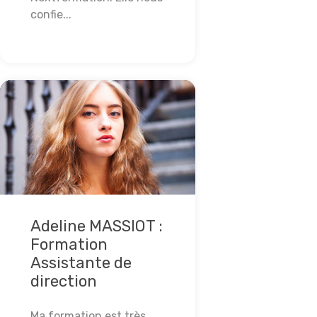
confie...
Lire la suite
Adeline MASSIOT :
Formation
Assistante de
direction
Ma formation est très