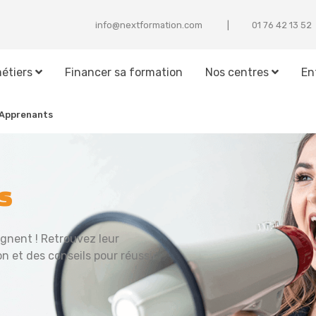
info@nextformation.com
25 31 24 67 10
étiers
Financer sa formation
Nos centres
En
 Apprenants
s
gnent ! Retrouvez leur
on et des conseils pour réussir