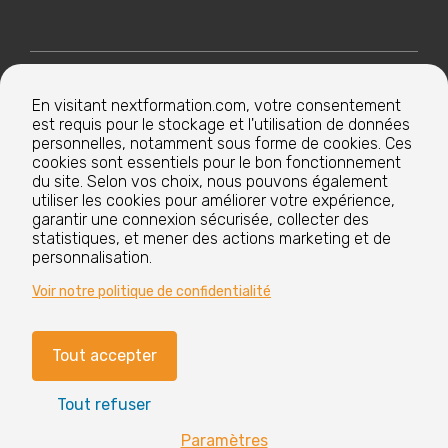
Nextformation
En visitant nextformation.com, votre consentement
est requis pour le stockage et l'utilisation de données
Nos formations
personnelles, notamment sous forme de cookies. Ces
cookies sont essentiels pour le bon fonctionnement
du site. Selon vos choix, nous pouvons également
utiliser les cookies pour améliorer votre expérience,
Nos centres de formation
garantir une connexion sécurisée, collecter des
statistiques, et mener des actions marketing et de
personnalisation.
Le groupe
Voir notre politique de confidentialité
Tout accepter
Paramètres cookies
Mentions légales
Tout refuser
CGV
Nos labels et certifications
Paramètres
Vous avez
?
des questions