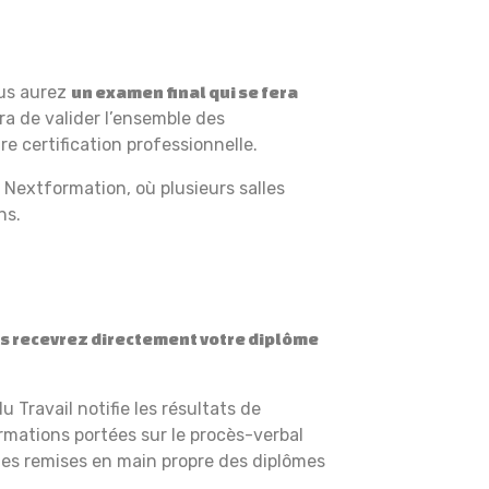
ous aurez
un examen final qui se fera
ra de valider l’ensemble des
 certification professionnelle.
 Nextformation, où plusieurs salles
ns.
s recevrez directement votre diplôme
u Travail notifie les résultats de
rmations portées sur le procès-verbal
les remises en main propre des diplômes