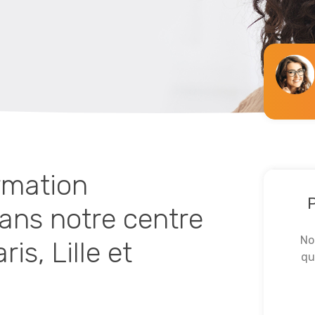
rmation
P
dans notre centre
No
is, Lille et
qu