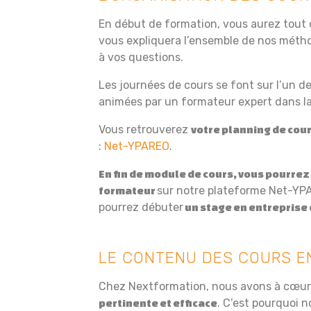
En début de formation, vous aurez tout 
vous expliquera l’ensemble de nos mét
à vos questions.
Les journées de cours se font sur l’un d
animées par un formateur expert dans l
Vous retrouverez
votre planning de cou
:
Net-YPAREO
.
En fin de module de cours, vous pourrez
sur notre plateforme Net-YPA
formateur
pourrez débuter
un stage en entreprise 
LE CONTENU DES COURS E
Chez Nextformation, nous avons à cœur
. C’est pourquoi 
pertinente et efficace