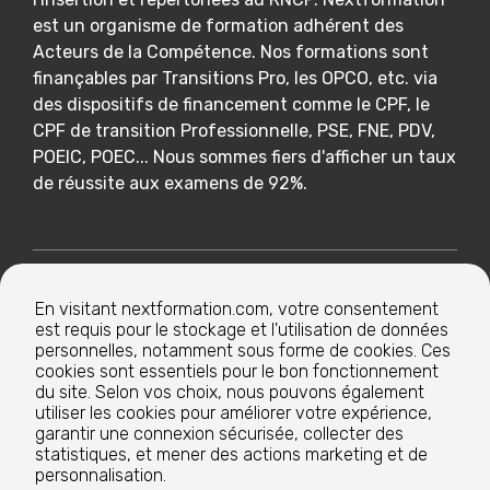
est un organisme de formation adhérent des
Acteurs de la Compétence. Nos formations sont
finançables par Transitions Pro, les OPCO, etc. via
des dispositifs de financement comme le CPF, le
CPF de transition Professionnelle, PSE, FNE, PDV,
POEIC, POEC... Nous sommes fiers d'afficher un taux
de réussite aux examens de 92%.
Nextformation
En visitant nextformation.com, votre consentement
est requis pour le stockage et l'utilisation de données
Nos formations
personnelles, notamment sous forme de cookies. Ces
cookies sont essentiels pour le bon fonctionnement
du site. Selon vos choix, nous pouvons également
utiliser les cookies pour améliorer votre expérience,
Nos centres de formation
garantir une connexion sécurisée, collecter des
statistiques, et mener des actions marketing et de
personnalisation.
Le groupe