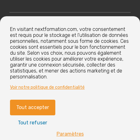
Nextformation
En visitant nextformation.com, votre consentement
est requis pour le stockage et l'utilisation de données
Nos formations
personnelles, notamment sous forme de cookies. Ces
cookies sont essentiels pour le bon fonctionnement
du site. Selon vos choix, nous pouvons également
utiliser les cookies pour améliorer votre expérience,
Nos centres de formation
garantir une connexion sécurisée, collecter des
statistiques, et mener des actions marketing et de
personnalisation.
Le groupe
Voir notre politique de confidentialité
Tout accepter
Paramètres cookies
Mentions légales
Tout refuser
CGV
Nos labels et certifications
Paramètres
Vous avez
?
des questions