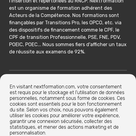
l'Insertion et répertoriées au RNCP. Nextformation
est un organisme de formation adhérent des
Acteurs de la Compétence. Nos formations sont
finançables par Transitions Pro, les OPCO, etc. via
des dispositifs de financement comme le CPF, le
CPF de transition Professionnelle, PSE, FNE, PDV,
POEIC, POEC... Nous sommes fiers d'afficher un taux
de réussite aux examens de 92%.
Nextformation
En visitant nextformation.com, votre consentement
est requis pour le stockage et l'utilisation de données
Nos formations
personnelles, notamment sous forme de cookies. Ces
cookies sont essentiels pour le bon fonctionnement
du site. Selon vos choix, nous pouvons également
utiliser les cookies pour améliorer votre expérience,
Nos centres de formation
garantir une connexion sécurisée, collecter des
statistiques, et mener des actions marketing et de
personnalisation.
Le groupe