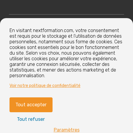
Nextformation
En visitant nextformation.com, votre consentement
est requis pour le stockage et l'utilisation de données
Nos formations
personnelles, notamment sous forme de cookies. Ces
cookies sont essentiels pour le bon fonctionnement
du site. Selon vos choix, nous pouvons également
utiliser les cookies pour améliorer votre expérience,
Nos centres de formation
garantir une connexion sécurisée, collecter des
statistiques, et mener des actions marketing et de
personnalisation.
Le groupe
Voir notre politique de confidentialité
Tout accepter
Paramètres cookies
Mentions légales
Tout refuser
CGV
Nos labels et certifications
Paramètres
Vous avez
?
des questions