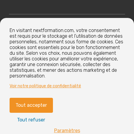
Nextformation
En visitant nextformation.com, votre consentement
est requis pour le stockage et l'utilisation de données
Nos formations
personnelles, notamment sous forme de cookies. Ces
cookies sont essentiels pour le bon fonctionnement
du site. Selon vos choix, nous pouvons également
utiliser les cookies pour améliorer votre expérience,
Nos centres de formation
garantir une connexion sécurisée, collecter des
statistiques, et mener des actions marketing et de
personnalisation.
Le groupe
Voir notre politique de confidentialité
Tout accepter
Paramètres cookies
Mentions légales
Tout refuser
CGV
Nos labels et certifications
Paramètres
Vous avez
?
des questions