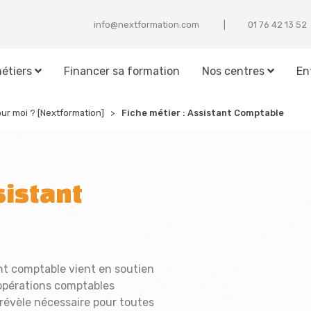
info@nextformation.com
25 31 24 67 10
étiers
Financer sa formation
Nos centres
En
our moi ? [Nextformation]
Fiche métier : Assistant Comptable
sistant
ant comptable vient en soutien
 opérations comptables
 révèle nécessaire pour toutes