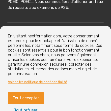
POEIC, POEC... Nous sommes fiers d'afficher un taux
de réussite aux examens de 92%.
Nextformation
En visitant nextformation.com, votre consentement
est requis pour le stockage et l'utilisation de données
Nos formations
personnelles, notamment sous forme de cookies. Ces
cookies sont essentiels pour le bon fonctionnement
du site. Selon vos choix, nous pouvons également
utiliser les cookies pour améliorer votre expérience,
Nos centres de formation
garantir une connexion sécurisée, collecter des
statistiques, et mener des actions marketing et de
personnalisation.
Le groupe
Voir notre politique de confidentialité
Tout accepter
Paramètres cookies
Mentions légales
Tout refuser