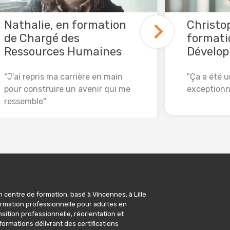
Nathalie, en formation
Christo
de Chargé des
formati
Ressources Humaines
Dévelop
"J’ai repris ma carrière en main
"Ça a été 
pour construire un avenir qui me
exceptionn
ressemble"
Lire la suit
Lire la suite
 centre de formation, basé à Vincennes, à Lille
 formation professionnelle pour adultes en
sition professionnelle, réorientation et
formations délivrant des certifications