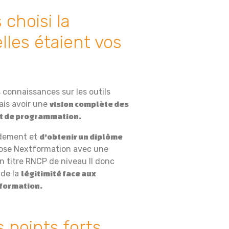
choisi la
lles étaient vos
 connaissances sur les outils
lais avoir une
vision complète des
et de programmation.
pidement et
d’obtenir un diplôme
pose Nextformation avec une
n titre RNCP de niveau II donc
 de la
légitimité face aux
a formation.
 points forts