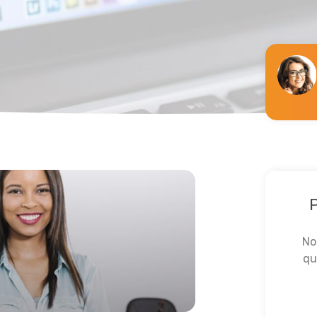
Lire la suite
P
No
qu