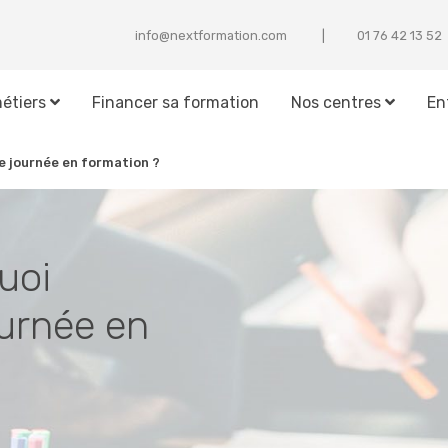
info@nextformation.com
25 31 24 67 10
étiers
Financer sa formation
Nos centres
En
e journée en formation ?
uoi
urnée en