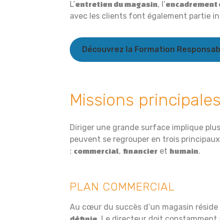
L’
, l’
entretien du magasin
encadrement 
avec les clients font également partie in
Découvrez la Formation Responsab
Missions principale
Diriger une grande surface implique plus
peuvent se regrouper en trois principau
:
,
et
.
commercial
financier
humain
PLAN COMMERCIAL
Au cœur du succès d’un magasin réside
. Le directeur doit constamment
définie