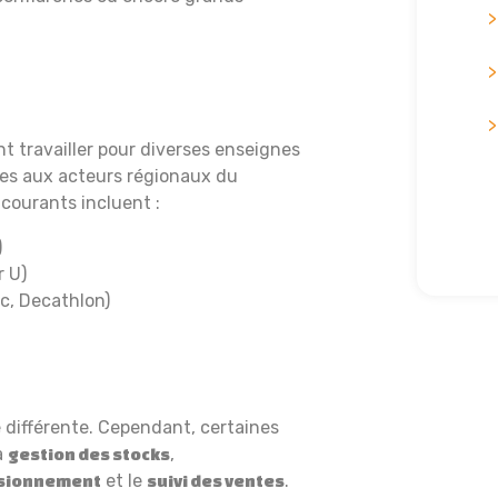
t travailler pour diverses enseignes
les aux acteurs régionaux du
courants incluent :
)
r U)
c, Decathlon)
 différente. Cependant, certaines
a
,
gestion des stocks
et le
.
visionnement
suivi des ventes