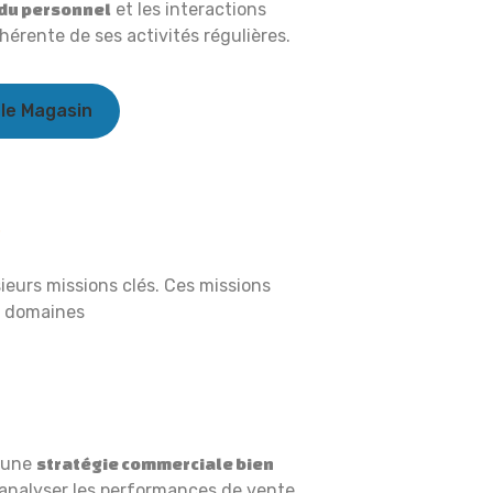
et les interactions
du personnel
hérente de ses activités régulières.
le Magasin
s
ieurs missions clés. Ces missions
x domaines
 une
stratégie commerciale bien
 analyser les performances de vente