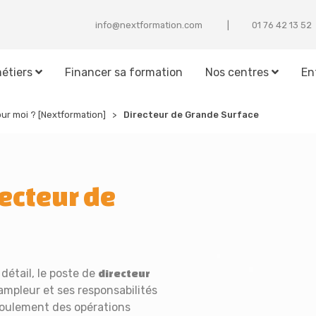
info@nextformation.com
25 31 24 67 10
étiers
Financer sa formation
Nos centres
En
our moi ? [Nextformation]
Directeur de Grande Surface
ecteur de
étail, le poste de
directeur
ampleur et ses responsabilités
éroulement des opérations