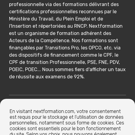
professionnelle via des formations délivrant des
certifications professionnelles reconnues par le
Ministère du Travail, du Plein Emploi et de
l'Insertion et répertoriées au RNCP. Nextformation
est un organisme de formation adhérent des
Acteurs de la Compétence. Nos formations sont
finançables par Transitions Pro, les OPCO, etc. via
des dispositifs de financement comme le CPF, le
CPF de transition Professionnelle, PSE, FNE, PDV,
POEIC, POEC... Nous sommes fiers d'afficher un taux
de réussite aux examens de 92%.
Nextformation
En visitant nextformation.com, votre consentement
est requis pour le stockage et l'utilisation de données
Nos formations
personnelles, notamment sous forme de cookies. Ces
cookies sont essentiels pour le bon fonctionnement
du site. Selon vos choix, nous pouvons également