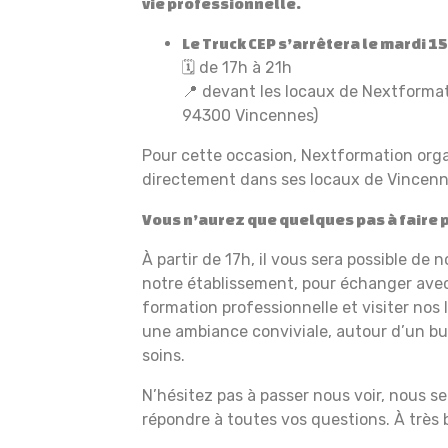
vie professionnelle.
Le Truck CEP s’arrêtera le mardi 1
🗓️ de 17h à 21h
📍 devant les locaux de Nextformat
94300 Vincennes)
Pour cette occasion, Nextformation org
directement dans ses locaux de Vincenn
Vous n’aurez que quelques pas à faire 
À partir de 17h, il vous sera possible d
notre établissement, pour échanger avec
formation professionnelle et visiter nos
une ambiance conviviale, autour d’un bu
soins.
N’hésitez pas à passer nous voir, nous se
répondre à toutes vos questions. À très b