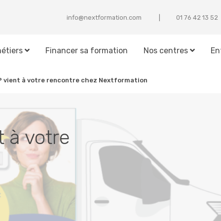
info@nextformation.com
25 31 24 67 10
étiers
Financer sa formation
Nos centres
En
P
vient à votre rencontre chez Nextformation
t à votre