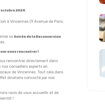
:
5 octobre 2024
Lir
ion à Vincennes (9 Avenue de Paris,
anise sa
Soirée de la Reconversion
es.
Lir
pour nous rencontrer !
e nous rencontrer directement dans
 nos conseillers experts en
 locaux de Vincennes. Tout cela dans
ffet dinatoire concocté par nos
rons ravis de vous accueillir et de
ientôt !