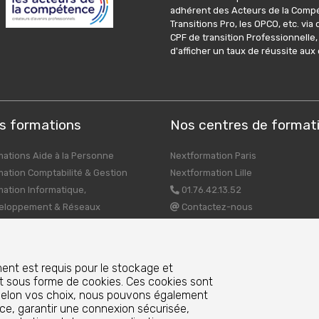
adhérent des Acteurs de la Compé
Transitions Pro, les OPCO, etc. vi
CPF de transition Professionnelle,
d'afficher un taux de réussite au
s formations
Nos centres de format
ations Aide à la Personne
Nextformation Paris
ation Comptabilité & Gestion
Nextformation Lille
ation Informatique,
01.76.42.13.52
eloppement & Réseaux
Contactez-nous
ation Pédagogie & Insertion
essionnelle
mation Ressources Humaines
ent est requis pour le stockage et
ation Secrétariat & Assistanat
nt sous forme de cookies. Ces cookies sont
A
 Selon vos choix, nous pouvons également
ence, garantir une connexion sécurisée,