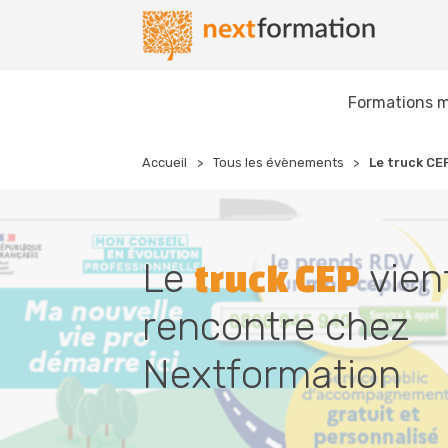
Gestion des consentements
Nextformation
Formations m
Accueil
Tous les évènements
Le
truck CE
Le
vien
truck CEP
rencontre chez
Nextformation