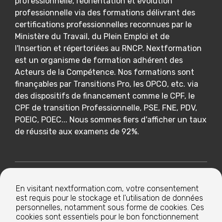
professionnelle, réorientation et évolution
professionnelle via des formations délivrant des
certifications professionnelles reconnues par le
Ministère du Travail, du Plein Emploi et de
l'Insertion et répertoriées au RNCP. Nextformation
est un organisme de formation adhérent des
Acteurs de la Compétence. Nos formations sont
finançables par Transitions Pro, les OPCO, etc. via
des dispositifs de financement comme le CPF, le
CPF de transition Professionnelle, PSE, FNE, PDV,
POEIC, POEC... Nous sommes fiers d'afficher un taux
de réussite aux examens de 92%.
Nextformation
En visitant nextformation.com, votre consentement
est requis pour le stockage et l'utilisation de données
Nos formations
personnelles, notamment sous forme de cookies. Ces
cookies sont essentiels pour le bon fonctionnement