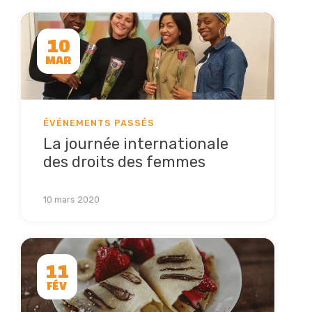
10
MAR
ÉVÉNEMENTS PASSÉS
La journée internationale
des droits des femmes
Lire la suite
10 mars 2020
11
FÉV