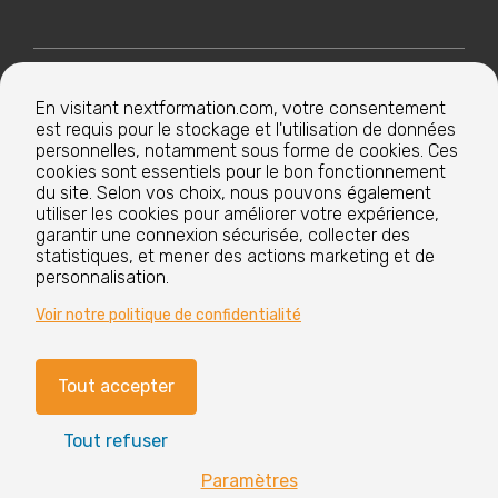
Nextformation
En visitant nextformation.com, votre consentement
est requis pour le stockage et l'utilisation de données
Nos formations
personnelles, notamment sous forme de cookies. Ces
cookies sont essentiels pour le bon fonctionnement
du site. Selon vos choix, nous pouvons également
utiliser les cookies pour améliorer votre expérience,
Nos centres de formation
garantir une connexion sécurisée, collecter des
statistiques, et mener des actions marketing et de
personnalisation.
Le groupe
Voir notre politique de confidentialité
Tout accepter
Paramètres cookies
Mentions légales
Tout refuser
CGV
Nos labels et certifications
Paramètres
Vous avez
?
des questions