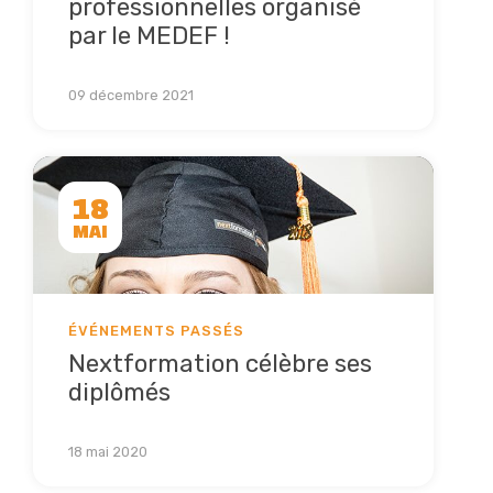
professionnelles organisé
par le MEDEF !
Lire la suite
09 décembre 2021
18
MAI
ÉVÉNEMENTS PASSÉS
Nextformation célèbre ses
diplômés
Lire la suite
18 mai 2020