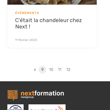
ÉVÈNEMENTS
C’était la chandeleur chez
Next !
Lire la suite
11 février 2020
9
10
11
12