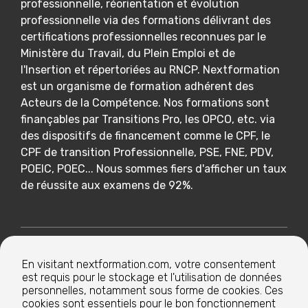
professionnelle, réorientation et évolution
professionnelle via des formations délivrant des
certifications professionnelles reconnues par le
Ministère du Travail, du Plein Emploi et de
l'Insertion et répertoriées au RNCP. Nextformation
est un organisme de formation adhérent des
Acteurs de la Compétence. Nos formations sont
finançables par Transitions Pro, les OPCO, etc. via
des dispositifs de financement comme le CPF, le
CPF de transition Professionnelle, PSE, FNE, PDV,
POEIC, POEC... Nous sommes fiers d'afficher un taux
de réussite aux examens de 92%.
Nextformation
En visitant nextformation.com, votre consentement
est requis pour le stockage et l'utilisation de données
Nos formations
personnelles, notamment sous forme de cookies. Ces
cookies sont essentiels pour le bon fonctionnement