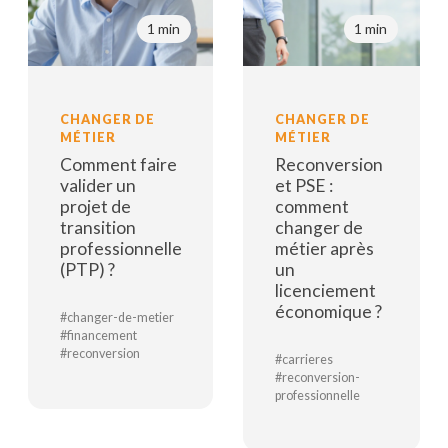
1 min
1 min
CHANGER DE
CHANGER DE
MÉTIER
MÉTIER
Comment faire
Reconversion
valider un
et PSE :
projet de
comment
transition
changer de
professionnelle
métier après
(PTP) ?
un
licenciement
économique ?
#changer-de-metier
#financement
#reconversion
#carrieres
#reconversion-
Lire la suite
professionnelle
Lire la suite