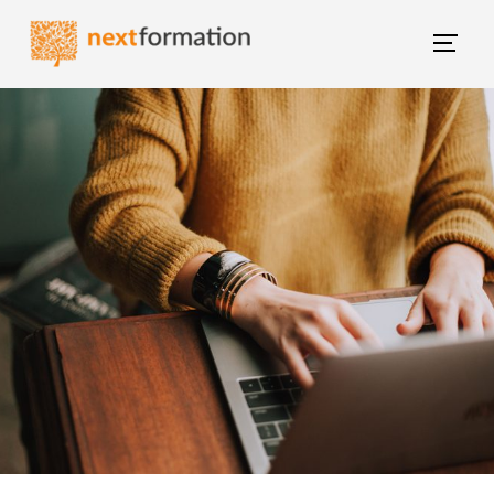
Gestion des consentements
Blog NextFormation
(current)
Tous les articles
Former mes salariés
M'épanouir
Booster ma carrière
Changer de métier
Nextgroup