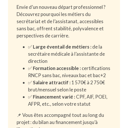
Envie d’un nouveau départ professionnel ?
Découvrez pourquoi les métiers du
secrétariat et de l’assistanat, accessibles
sans bac, offrent stabilité, polyvalence et
perspectives de carrière.
✅
Large éventail de métiers :
de la
secrétaire médicale à l’assistante de
direction
✅
Formation accessible :
certifications
RNCP sans bac, niveaux bac et bac+2
✅
Salaire attractif :
1 570€ à 2 750€
brut/mensuel selon le poste
✅
Financement varié :
CPF, AIF, POEI,
AFPR, etc., selon votre statut
📌 Vous êtes accompagné tout au long du
projet : du bilan au financement jusqu’à