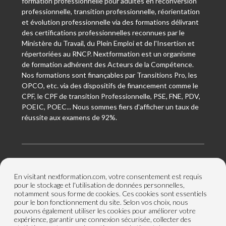
formation professionnelle pour adultes en reconversion
professionnelle, transition professionnelle, réorientation
et évolution professionnelle via des formations délivrant
des certifications professionnelles reconnues par le
Ministère du Travail, du Plein Emploi et de l'Insertion et
répertoriées au RNCP. Nextformation est un organisme
de formation adhérent des Acteurs de la Compétence.
Nos formations sont finançables par Transitions Pro, les
OPCO, etc. via des dispositifs de financement comme le
CPF, le CPF de transition Professionnelle, PSE, FNE, PDV,
POEIC, POEC... Nous sommes fiers d'afficher un taux de
réussite aux examens de 92%.
Nextformation
En visitant nextformation.com, votre consentement est requis
pour le stockage et l'utilisation de données personnelles,
notamment sous forme de cookies. Ces cookies sont essentiels
Nos formations
pour le bon fonctionnement du site. Selon vos choix, nous
pouvons également utiliser les cookies pour améliorer votre
expérience, garantir une connexion sécurisée, collecter des