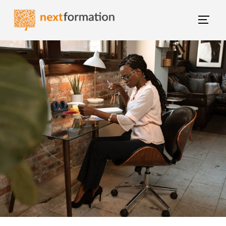
Gestion des consentements
Blog NextFormation
(current)
Tous les articles
Former mes salariés
M'épanouir
Booster ma carrière
Changer de métier
Nextgroup