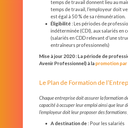
temps de travail donnent lieu au mai
Webitech
temps de travail, l’employeur doit v
est égal à 50 % de sa rémunération.
EIMP
Éligibilité
: Les périodes de professio
indéterminée (CDI), aux salariés en c
(salariés en CDD relevant d’une struc
entraîneurs professionnels)
Mise à jour 2020 : La période de professio
Avenir Professionnel) à la
promotion par 
Le Plan de Formation de l’Entrep
Chaque entreprise doit assurer la formation de 
capacité à occuper leur emploi ainsi que leur 
l’employeur doit leur proposer des formations 
A destination de
: Pour les salariés