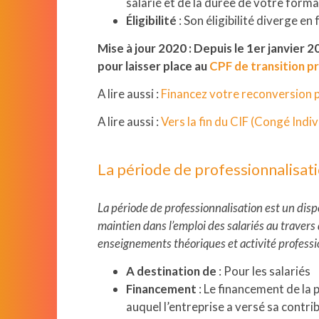
salarié et de la durée de votre forma
Éligibilité
: Son éligibilité diverge e
Mise à jour 2020 : Depuis le 1er janvier 20
pour laisser place au
CPF de transition p
A lire aussi :
Financez votre reconversion p
A lire aussi :
Vers la fin du CIF (Congé Indi
La période de professionnalisat
La période de professionnalisation est un disp
maintien dans l’emploi des salariés au travers
enseignements théoriques et activité professi
Nextgroup
A destination de
: Pour les salariés
Financement
: Le financement de la
Nextformation
auquel l’entreprise a versé sa contr