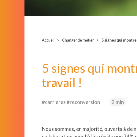
Accueil
Changer de métier
5 signes qui montren
5 signes qui montr
travail !
#carrieres #reconversion
2 min
Nous sommes, en majorité, ouverts à de n
collaboration avec l’Afpa révèle que 74% d