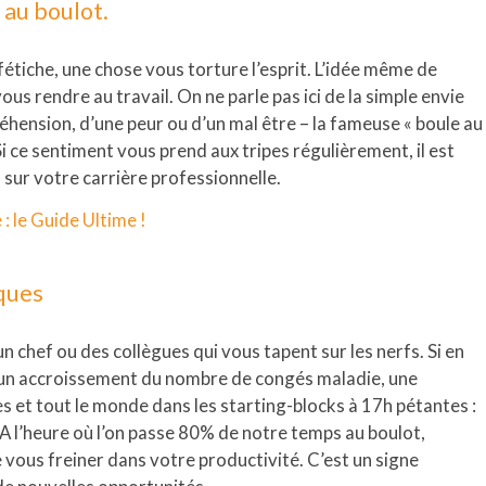
 au boulot.
étiche, une chose vous torture l’esprit. L’idée même de
us rendre au travail. On ne parle pas ici de la simple envie
réhension, d’une peur ou d’un mal être – la fameuse « boule au
 Si ce sentiment vous prend aux tripes régulièrement, il est
sur votre carrière professionnelle.
: le Guide Ultime !
iques
n chef ou des collègues qui vous tapent sur les nerfs. Si en
 un accroissement du nombre de congés maladie, une
 et tout le monde dans les starting-blocks à 17h pétantes :
. A l’heure où l’on passe 80% de notre temps au boulot,
 vous freiner dans votre productivité. C’est un signe