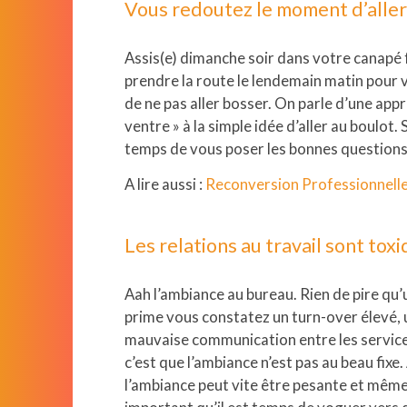
Vous redoutez le moment d’aller
Assis(e) dimanche soir dans votre canapé f
prendre la route le lendemain matin pour vo
de ne pas aller bosser. On parle d’une app
ventre » à la simple idée d’aller au boulot.
temps de vous poser les bonnes questions 
A lire aussi :
Reconversion Professionnelle 
Les relations au travail sont tox
Aah l’ambiance au bureau. Rien de pire qu’u
prime vous constatez un turn-over élevé,
mauvaise communication entre les services
c’est que l’ambiance n’est pas au beau fixe
l’ambiance peut vite être pesante et même