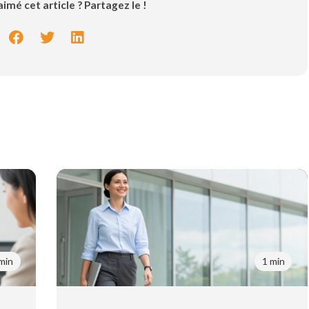
imé cet article ? Partagez le !
min
1 min