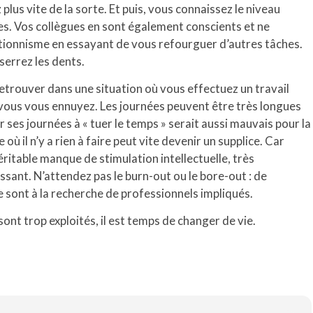
lus vite de la sorte. Et puis, vous connaissez le niveau
s. Vos collègues en sont également conscients et ne
tionnisme en essayant de vous refourguer d’autres tâches.
serrez les dents.
etrouver dans une situation où vous effectuez un travail
vous vous ennuyez. Les journées peuvent être très longues
 ses journées à « tuer le temps » serait aussi mauvais pour la
où il n’y a rien à faire peut vite devenir un supplice. Car
éritable manque de stimulation intellectuelle, très
sant. N’attendez pas le burn-out ou le bore-out : de
e sont à la recherche de professionnels impliqués.
 sont trop exploités, il est temps de changer de vie.