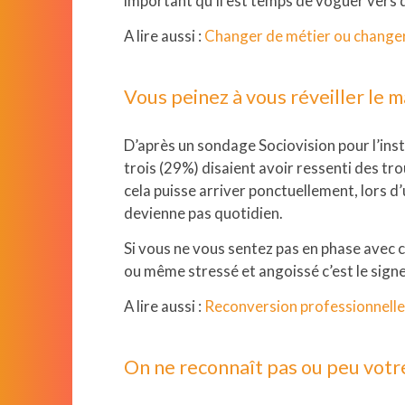
important qu’il est temps de voguer vers 
A lire aussi :
Changer de métier ou changer
Vous peinez à vous réveiller le m
D’après un sondage Sociovision pour l’ins
trois (29%) disaient avoir ressenti des tr
cela puisse arriver ponctuellement, lors d
devienne pas quotidien.
Si vous ne vous sentez pas en phase avec 
ou même stressé et angoissé c’est le signe 
A lire aussi :
Reconversion professionnelle
Nextgroup
On ne reconnaît pas ou peu votre
Nextformation