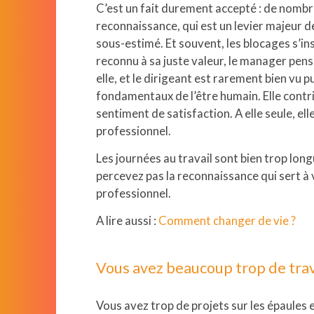
C’est un fait durement accepté : de nomb
Webitech
reconnaissance, qui est un levier majeur 
sous-estimé. Et souvent, les blocages s’inst
EIMP
reconnu à sa juste valeur, le manager pense
elle, et le dirigeant est rarement bien vu p
fondamentaux de l’être humain. Elle contri
sentiment de satisfaction. A elle seule, 
professionnel.
Les journées au travail sont bien trop lon
percevez pas la reconnaissance qui sert à 
professionnel.
A lire aussi :
Comment changer de vie ?
Vous avez beaucoup trop de trava
Vous avez trop de projets sur les épaules 