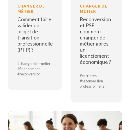
CHANGER DE
CHANGER DE
MÉTIER
MÉTIER
Comment faire
Reconversion
valider un
et PSE :
projet de
comment
transition
changer de
professionnelle
métier après
(PTP) ?
un
licenciement
économique ?
#changer-de-metier
#financement
#reconversion
#carrieres
#reconversion-
Lire la suite
professionnelle
Lire la suite