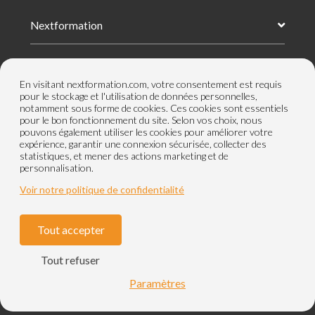
Nextformation
Nos formations
En visitant nextformation.com, votre consentement est requis
pour le stockage et l'utilisation de données personnelles,
notamment sous forme de cookies. Ces cookies sont essentiels
Nos centres de formation
pour le bon fonctionnement du site. Selon vos choix, nous
pouvons également utiliser les cookies pour améliorer votre
expérience, garantir une connexion sécurisée, collecter des
statistiques, et mener des actions marketing et de
Le groupe
personnalisation.
Voir notre politique de confidentialité
Tout accepter
Paramètres cookies
Mentions légales
Tout refuser
CGV
Nos labels et certifications
Paramètres