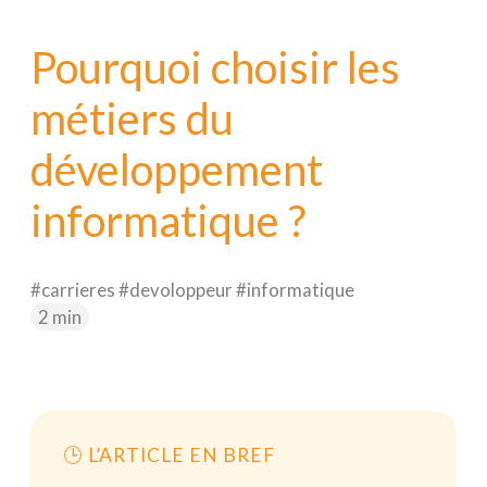
Nextformation
Pourquoi choisir les
Webitech
métiers du
EIMP
développement
informatique ?
#carrieres #devoloppeur #informatique
2 min
🕒 L’ARTICLE EN BREF