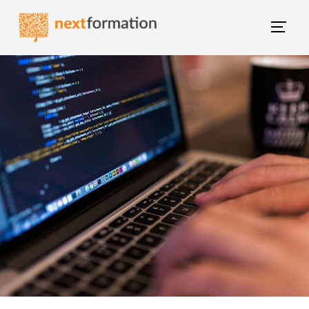
Gestion des consentements
Blog NextFormation
(current)
Tous les articles
Former mes salariés
M'épanouir
Booster ma carrière
Changer de métier
Nextgroup