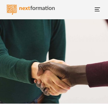
Gestion des consentements
Blog NextFormation
(current)
Tous les articles
Former mes salariés
M'épanouir
Booster ma carrière
Changer de métier
Nextgroup