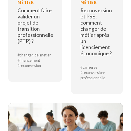
MÉTIER
MÉTIER
Comment faire
Reconversion
valider un
et PSE :
projet de
comment
transition
changer de
professionnelle
métier après
(PTP) ?
un
licenciement
économique ?
#changer-de-metier
#financement
#reconversion
#carrieres
#reconversion-
Lire la suite
professionnelle
Lire la suite