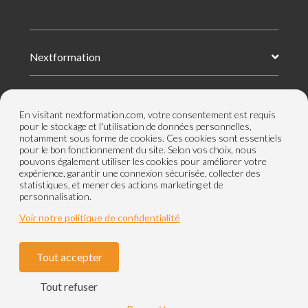
Nextformation
Nos formations
En visitant nextformation.com, votre consentement est requis
pour le stockage et l'utilisation de données personnelles,
notamment sous forme de cookies. Ces cookies sont essentiels
Nos centres de formation
pour le bon fonctionnement du site. Selon vos choix, nous
pouvons également utiliser les cookies pour améliorer votre
expérience, garantir une connexion sécurisée, collecter des
statistiques, et mener des actions marketing et de
Le groupe
personnalisation.
Voir notre politique de confidentialité
Tout accepter
Paramètres cookies
Mentions légales
Tout refuser
CGV
Nos labels et certifications