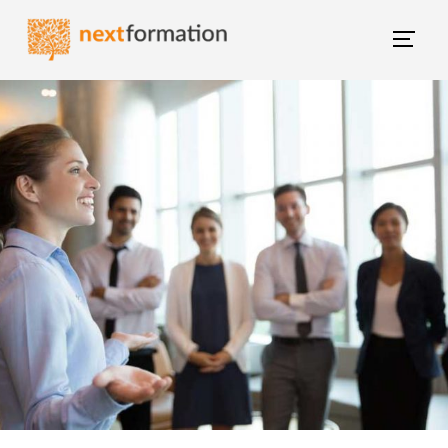
Gestion des consentements
Blog NextFormation
(current)
Tous les articles
Former mes salariés
M'épanouir
Booster ma carrière
Changer de métier
Nextgroup