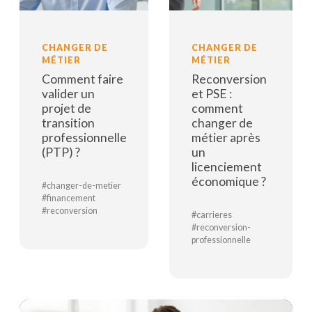
CHANGER DE
CHANGER DE
MÉTIER
MÉTIER
Comment faire
Reconversion
valider un
et PSE :
projet de
comment
transition
changer de
professionnelle
métier après
(PTP) ?
un
licenciement
économique ?
#changer-de-metier
#financement
#reconversion
#carrieres
#reconversion-
Lire la suite
professionnelle
Lire la suite