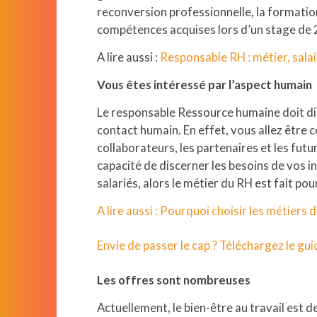
reconversion professionnelle, la formati
compétences acquises lors d’un stage de 
A lire aussi :
Responsable RH : métier, salai
Vous êtes intéressé par l’aspect humain
Le responsable Ressource humaine doit di
contact humain. En effet, vous allez être 
collaborateurs, les partenaires et les futu
capacité de discerner les besoins de vos i
salariés, alors le métier du RH est fait pou
A lire aussi : Pourquoi choisir les métier
Envie de passer le cap ? Téléchargez le g
Nextgroup
Les offres sont nombreuses
Nextformation
Actuellement, le bien-être au travail est 