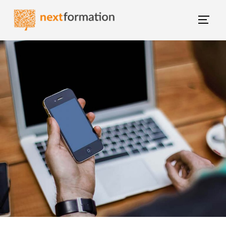
Gestion des consentements
Blog NextFormation
(current)
Tous les articles
Former mes salariés
M'épanouir
Booster ma carrière
Changer de métier
Nextgroup