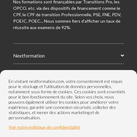
Nos formations sont finançables par Transitions Pro, les
OPCO, etc. via des dispositifs de financement comme le
CPF, le CPF de transition Professionnelle, PSE, FNE, PDV,
POEIC, POEC... Nous sommes fiers d'afficher un taux de
réussite aux examens de 92%.
Nextformation
Nos formations
En visitant nextformation.com, votre consentement est requis
pour le stockage et l'utilisation de données personnelles,
notamment sous forme de cookies. Ces cookies sont essentiels
Nos centres de formation
pour le bon fonctionnement du site. Selon vos choix, nous
pouvons également utiliser les cookies pour améliorer votre
expérience, garantir une connexion sécurisée, collecter des
statistiques, et mener des actions marketing et de
Le groupe
personnalisation.
Voir notre politique de confidentialité