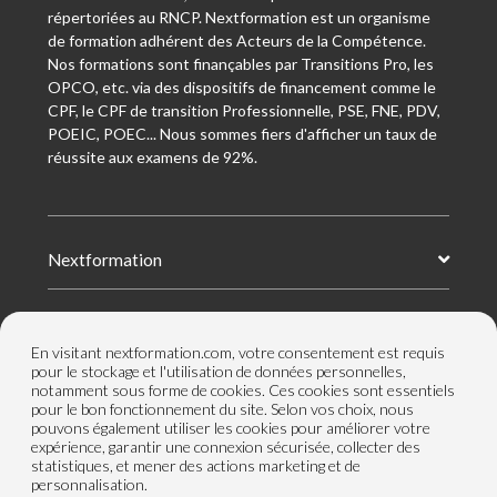
répertoriées au RNCP. Nextformation est un organisme
de formation adhérent des Acteurs de la Compétence.
Nos formations sont finançables par Transitions Pro, les
OPCO, etc. via des dispositifs de financement comme le
CPF, le CPF de transition Professionnelle, PSE, FNE, PDV,
POEIC, POEC... Nous sommes fiers d'afficher un taux de
réussite aux examens de 92%.
Nextformation
Nos formations
En visitant nextformation.com, votre consentement est requis
pour le stockage et l'utilisation de données personnelles,
notamment sous forme de cookies. Ces cookies sont essentiels
Nos centres de formation
pour le bon fonctionnement du site. Selon vos choix, nous
pouvons également utiliser les cookies pour améliorer votre
expérience, garantir une connexion sécurisée, collecter des
statistiques, et mener des actions marketing et de
Le groupe
personnalisation.