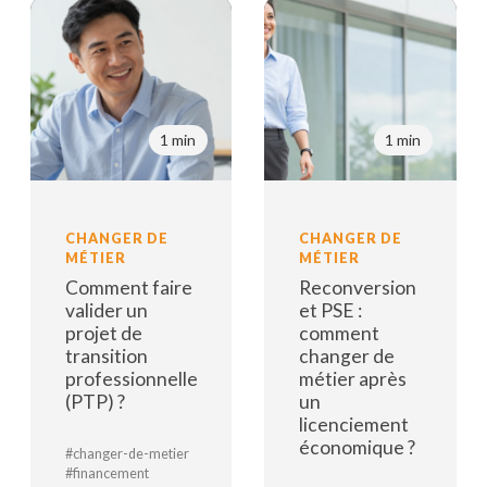
1 min
1 min
CHANGER DE
CHANGER DE
MÉTIER
MÉTIER
Comment faire
Reconversion
valider un
et PSE :
projet de
comment
transition
changer de
professionnelle
métier après
(PTP) ?
un
licenciement
économique ?
#changer-de-metier
#financement