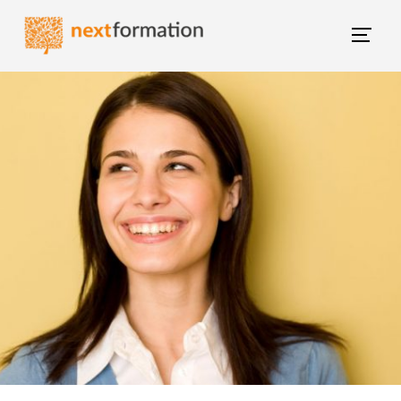
Gestion des consentements
Blog NextFormation
(current)
Tous les articles
Former mes salariés
M'épanouir
Booster ma carrière
Changer de métier
Nextgroup