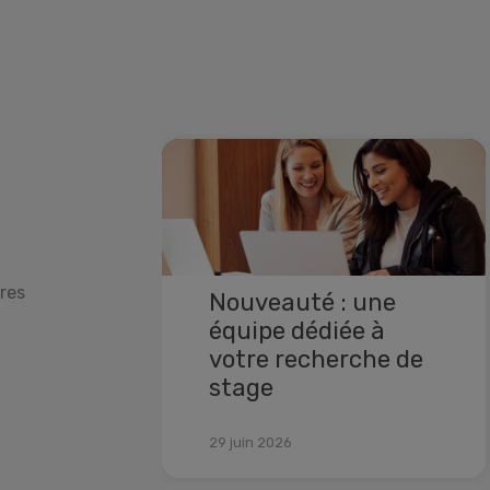
res
Nouveauté : une
équipe dédiée à
votre recherche de
stage
Lire la suite
29 juin 2026