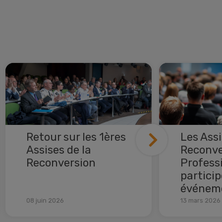
Retour sur les 1ères
Les Assi
Assises de la
Reconve
Reconversion
Professi
particip
Lire la suite
événeme
08 juin 2026
13 mars 2026
Lire la suit