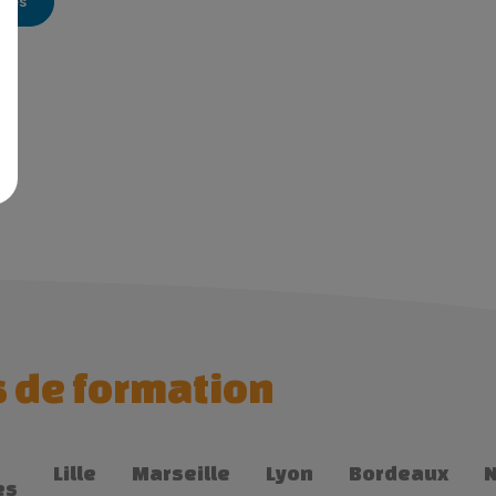
ages
s de formation
Lille
Marseille
Lyon
Bordeaux
es