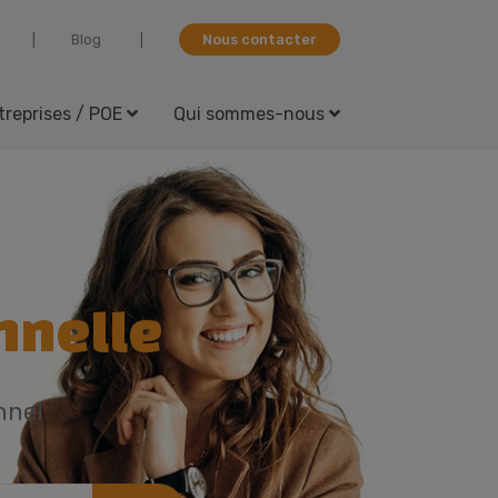
Blog
Nous contacter
treprises / POE
Qui sommes-nous
nnelle
nnel
tier