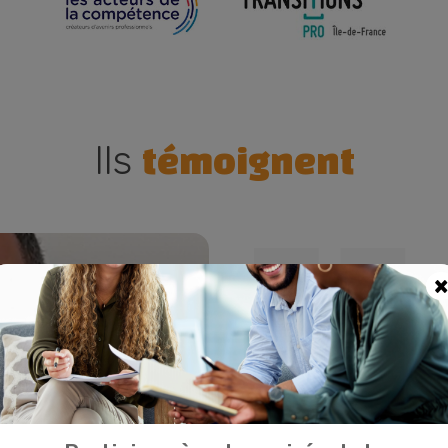
Ils
témoignent
×
"On se sent vr
tout au long du