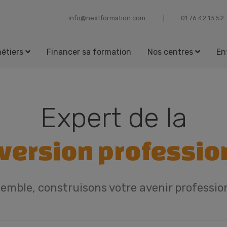
info@nextformation.com
25 31 24 67 10
étiers
Financer sa formation
Nos centres
En
Expert de la
version professio
emble, construisons votre avenir professio
Trouvez une formation, un mé